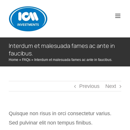
Skip
to
content
Interdum et malesuada fames ac ante in
faucibus.
Home
»
FAQs
»
Interdum et malesuada fames ac ante in faucibus.
Previous
Next
Quisque non risus in orci consectetur varius.
Sed pulvinar elit non tempus finibus.